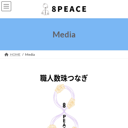
コ
ナ
ン
ビ
テ
ゲ
ン
ー
ツ
シ
へ
ョ
Media
ス
ン
キ
に
ッ
移
プ
動
HOME
Media