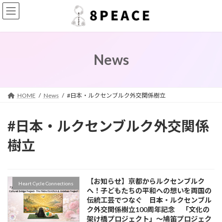
コ
ナ
ン
ビ
テ
ゲ
ン
ー
ツ
シ
へ
ョ
News
ス
ン
キ
に
ッ
移
プ
動
HOME
News
#日本・ルクセンブルク外交関係樹立
#日本・ルクセンブルク外交関係
樹立
【お知らせ】京都からルクセンブルク
Heart Cycle Connections
へ！子どもたちの平和への想いを両国の
伝統工芸でつなぐ 日本・ルクセンブル
ク外交関係樹立100周年記念 「文化の
架け橋プロジェクト」～鳩笛プロジェク