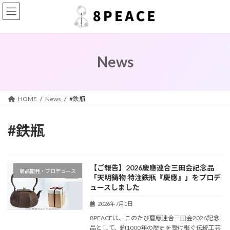
コ
ナ
ン
ビ
テ
ゲ
ン
ー
ツ
シ
へ
ョ
News
ス
ン
キ
に
ッ
移
プ
動
HOME
News
#鉄瓶
#鉄瓶
【ご報告】2026慶應連合三田会記念品
商品開発・プロデュース
「天明鋳物 特注鉄瓶『慶應』」をプロデ
ュースしました
2026年7月1日
8PEACEは、このたび慶應連合三田会2026記念
品として、約1000年の歴史を受け継ぐ伝統工芸